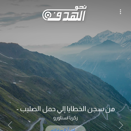
من سجن الخطايا إلي حمل الصليب -
زكريا استاورو
ious
Next
إقرأ المقالة