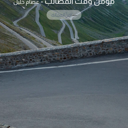
مؤمن وقت المصائب -
عصام خليل
إقرأ المقالة