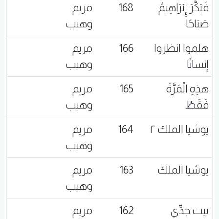
فَبَكَّرَ إِبْرَاهِيمُ
168
مريم
صَبَاحًا
وهيب
هلموا انظروا
166
مريم
إنسانًا
وهيب
هذِهِ الْمَرَّةَ
165
مريم
فَقَطْ
وهيب
يوشيا الملك ٢
164
مريم
وهيب
يوشيا الملك
163
مريم
وهيب
بيت جدِّي
162
مريم