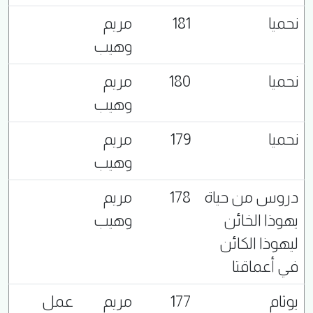
نحميا
181
مريم
وهيب
نحميا
180
مريم
وهيب
نحميا
179
مريم
وهيب
دروس من حياة
178
مريم
يهوذا الخائن
وهيب
ليهوذا الكائن
في أعماقتا
يوثام
177
مريم
عمل