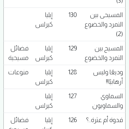
(3)
المسيحى بين
130
إيليا
التمرد والخضوع
كيرلس
(2)
المسيح بين
129
إيليا
فضائل
التمرد والخضوع
كيرلس
مسيحية
وديعًا وليس
128
إيليا
منوعات
أرهابيًا!!
كيرلس
السماوي
127
إيليا
والسماويون
كيرلس
قدوة أم عثرة..؟
126
إيليا
فضائل