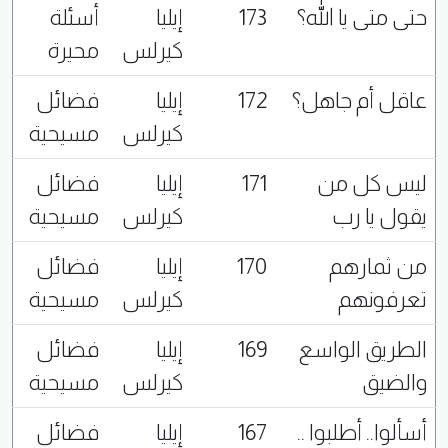
حتى متى يا الله؟
173
إيليا
أسئلة
كيرلس
محيرة
عاقل أم جاهل؟
172
إيليا
فضائل
كيرلس
مسيحية
ليس كل من
171
إيليا
فضائل
يقول يا رب
كيرلس
مسيحية
من ثمارهم
170
إيليا
فضائل
تعرفونهم
كيرلس
مسيحية
الطريق الواسع
169
إيليا
فضائل
والضيق
كيرلس
مسيحية
أسألوا.. أطلبوا ..
167
إيليا
فضائل