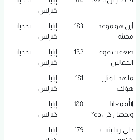
لا نقدر أن نصعد
184
إيليا
تحديات
كيرلس
أين هو موعد
183
إيليا
تحديات
مجيئه
كيرلس
ضعفت قوة
182
إيليا
تحديات
الحمالين
كيرلس
ما هذا لمثل
181
إيليا
هؤلاء
كيرلس
الله معانا
180
إيليا
ويحصل كل ده؟
كيرلس
خلي ربنا يثبت
179
إيليا