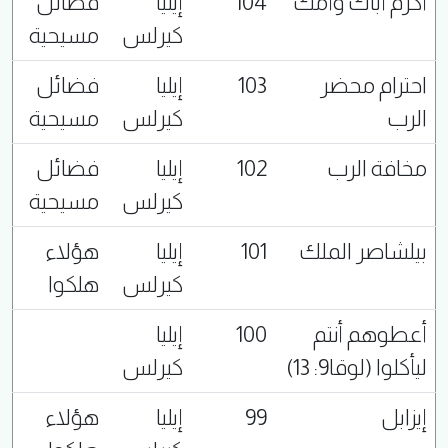
أكرم أباك وأمك
104
إيليا
فضائل
كيرلس
مسيحية
احترام محضر
103
إيليا
فضائل
الرب
كيرلس
مسيحية
مخافة الرب
102
إيليا
فضائل
كيرلس
مسيحية
بيلشاصر الملك
101
إيليا
هؤلاء
كيرلس
هلكوا
أعطوهم أنتم
100
إيليا
ليأكلوا (لوقا9: 13)
كيرلس
إيزابل
99
إيليا
هؤلاء