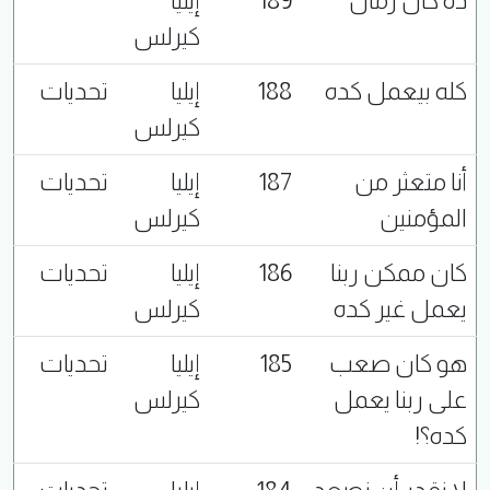
ده كان زمان
189
إيليا
كيرلس
كله بيعمل كده
188
إيليا
تحديات
كيرلس
أنا متعثر من
187
إيليا
تحديات
المؤمنين
كيرلس
كان ممكن ربنا
186
إيليا
تحديات
يعمل غير كده
كيرلس
هو كان صعب
185
إيليا
تحديات
على ربنا يعمل
كيرلس
كده؟!