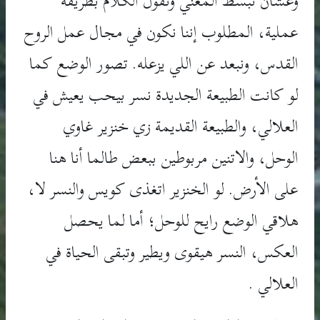
وعشان نبسَّط المعني ونقول الكلام بطريقة
عملية، المطلوب إننا نكون في مجال عمل الروح
القدس، ونبعد عن اللي يزعله. تصور الوضع كما
لو كانت الطبيعة الجديدة نسر بيحب يعيش في
العلالي، والطبيعة القديمة زي خنزير غاوي
الوحل، والاتنين مربوطين ببعض طالما أنا هنا
على الأرض. لو الخنزير اتغذى كويس والنسر لا،
هلاقي الوضع رايح للوحل؛ أما لما يحصل
العكس، النسر هيقوى ويطير وتبقى الحياة في
العلالي .