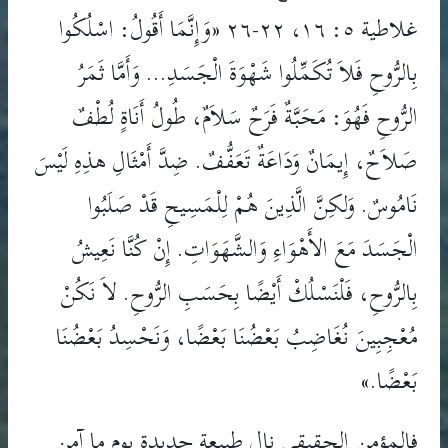
غلاطية ٥: ١٦، ٢٢-٢٦ «وَإِنَّمَا أَقُولُ: اسْلُكُوا
بِالرُّوحِ فَلاَ تُكَمِّلُوا شَهْوَةَ الْجَسَدِ... وَأَمَّا ثَمَرُ
الرُّوحِ فَهُوَ: مَحَبَّةٌ فَرَحٌ سَلاَمٌ، طُولُ أَنَاةٍ لُطْفٌ
صَلاَحٌ، إِيمَانٌ وَدَاعَةٌ تَعَفُّفٌ. ضِدَّ أَمْثَالِ هذِهِ لَيْسَ
نَامُوسٌ. وَلكِنَّ الَّذِينَ هُمْ لِلْمَسِيحِ قَدْ صَلَبُوا
الْجَسَدَ مَعَ الأَهْوَاءِ وَالشَّهَوَاتِ. إِنْ كُنَّا نَعِيشُ
بِالرُّوحِ، فَلْنَسْلُكْ أَيْضًا بِحَسَبِ الرُّوحِ. لاَ نَكُنْ
مُعْجِبِينَ نُغَاضِبُ بَعْضُنَا بَعْضًا، وَنَحْسِدُ بَعْضُنَا
بَعْضًا.»
فالمؤمن الحقيقي نال طبيعة جديدة يوم ما آمن