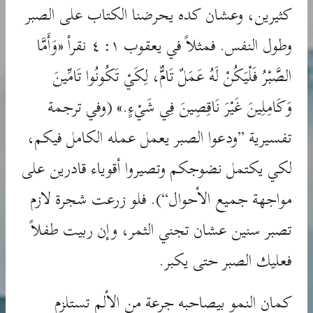
كثيرين، وعشان كده يحرضنا الكتاب على الصبر
وطول النفس. فمثلاً في يعقوب ١: ٤ نقرأ «وَأَمَّا
الصَّبْرُ فَلْيَكُنْ لَهُ عَمَلٌ تَامٌّ، لِكَيْ تَكُونُوا تَامِّينَ
وَكَامِلِينَ غَيْرَ نَاقِصِينَ فِي شَيْءٍ.» (وفي ترجمة
تفسيرية ”ودعوا الصبر يعمل عمله الكامل فيكم،
لكي يكتمل نضوجكم وتصيروا أقوياء قادرين على
مواجهة جميع الأحوال“). فلو زرعت شجرة لازم
تصبر سنين عشان تجني الثمر، وإن ربيت طفلاً
فعليك الصبر حتى يكبر.
كمان النمو بيصاحبه جرعة من الألم تستلزم