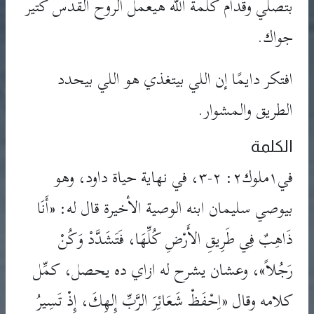
بتصلي وقدام كلمة الله هيعمل الروح القدس كتير
جواك.
افتكر دايمًا إن اللي بيتغذي هو اللي بيحدد
الطريق والمشوار.
الكلمة
في١ملوك٢: ٢-٣، في نهاية حياة داود، وهو
بيوصي سليمان ابنه الوصية الأخيرة قال له: «أَنَا
ذَاهِبٌ فِي طَرِيقِ الأَرْضِ كُلِّهَا، فَتَشَدَّدْ وَكُنْ
رَجُلاً»، وعشان يشرح له ازاي ده يحصل، كمِّل
كلامه وقال «اِحْفَظْ شَعَائِرَ الرَّبِّ إِلهِكَ، إِذْ تَسِيرُ