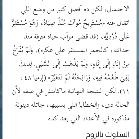
الاحتمال، لكن ده أفضل كتير من وضع اللي
اتقال عنه «مُسْتَرِيحٌ مُوآبُ مُنْذُ صِبَاهُ، وَهُوَ مُسْتَقِرٌّ
عَلَى دُرْدِيِّهِ، (قد قضى موآب حياة مترفة منذ
حداثته، كالخمر المستقر على عكره)، وَلَمْ يُفْرَغْ
مِنْ إِنَاءٍ إِلَى إِنَاءٍ، وَلَمْ يَذْهَبْ إِلَى السَّبْيِ. لِذلِكَ
بَقِيَ طَعْمُهُ فِيهِ، وَرَائِحَتُهُ لَمْ تَتَغَيَّرْ» (إرميا ٤٨:
١١). لكن النتيجة النهائية ماكانتش في صفه لأن
الحالة دي، والخطايا اللي بسببها، جاتله دينونة
مذكورة في الأعداد اللي بعد كده.
السلوك بالروح