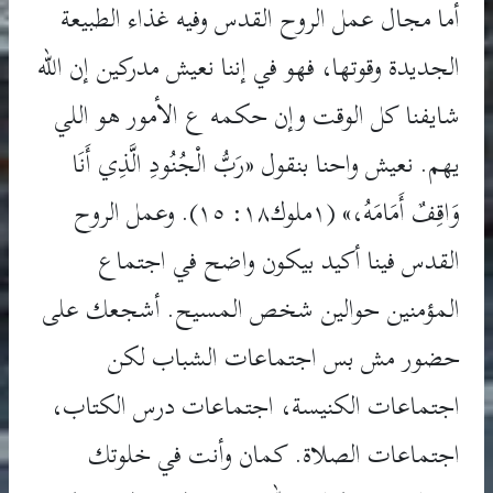
أما مجال عمل الروح القدس وفيه غذاء الطبيعة
الجديدة وقوتها، فهو في إننا نعيش مدركين إن الله
شايفنا كل الوقت وإن حكمه ع الأمور هو اللي
يهم. نعيش واحنا بنقول «رَبُّ الْجُنُودِ الَّذِي أَنَا
وَاقِفٌ أَمَامَهُ،» (١ملوك١٨: ١٥). وعمل الروح
القدس فينا أكيد بيكون واضح في اجتماع
المؤمنين حوالين شخص المسيح. أشجعك على
حضور مش بس اجتماعات الشباب لكن
اجتماعات الكنيسة، اجتماعات درس الكتاب،
اجتماعات الصلاة. كمان وأنت في خلوتك