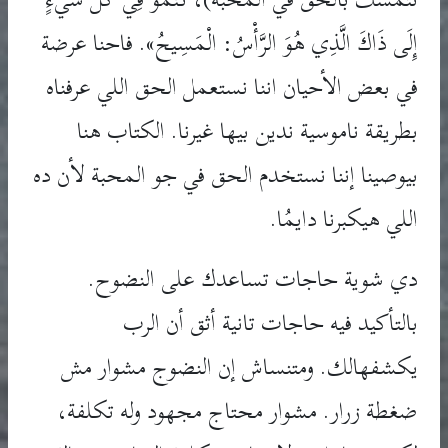
إِلَى ذَاكَ الَّذِي هُوَ الرَّأْسُ: الْمَسِيحُ». فاحنا عرضة
في بعض الأحيان اننا نستعمل الحق اللي عرفناه
بطريقة ناموسية ندين بيها غيرنا. الكتاب هنا
بيوصينا إننا نستخدم الحق في جو المحبة لأن ده
اللي هيكبرنا دايمُا.
دي شوية حاجات تساعدك على النضوح.
بالتأكيد فيه حاجات تانية أثق أن الرب
يكشفهالك. ومتنساش إن النضوج مشوار مش
ضغطة زرار. مشوار محتاج مجهود وله تكلفة،