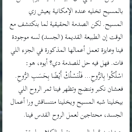
بالمسيح تخليه عنده الإمكانية يعيش زي
المسيح. لكن الصدمة الحقيقية لما بنكتشف مع
الوقت إن الطبيعة القديمة (الجسد) لسه موجودة
فينا وعايزة تعمل أعمالها المذكورة في الجزء اللي
فات. فهل فيه حل للصدمة دي؟ أيوه، هو:
اسْلُكُوا بِالرُّوحِ... فَلْنَسْلُكْ أَيْضًا بِحَسَبِ الرُّوحِ.
فعشان نكبر وننضج وتظهر فينا ثمر الروح اللي
بيخلينا شبه المسيح ويخلينا مننساقش ورا أعمال
الجسد، محتاجين لعمل الروح القدس فينا.