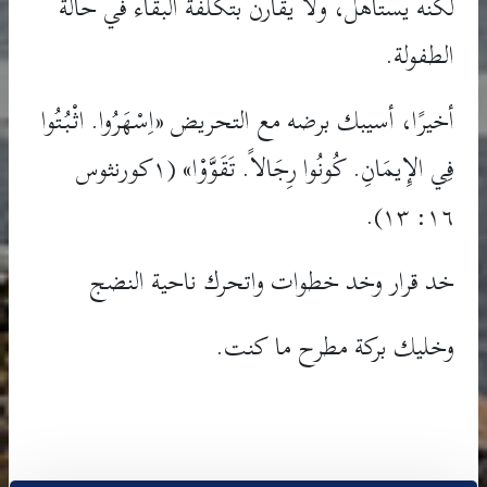
لكنه يستاهل، ولا يقارن بتكلفة البقاء في حالة
الطفولة.
أخيرًا، أسيبك برضه مع التحريض «اِسْهَرُوا. اثْبُتُوا
فِي الإِيمَانِ. كُونُوا رِجَالاً. تَقَوَّوْا» (١كورنثوس
١٦: ١٣).
خد قرار وخد خطوات واتحرك ناحية النضج
وخليك بركة مطرح ما كنت.