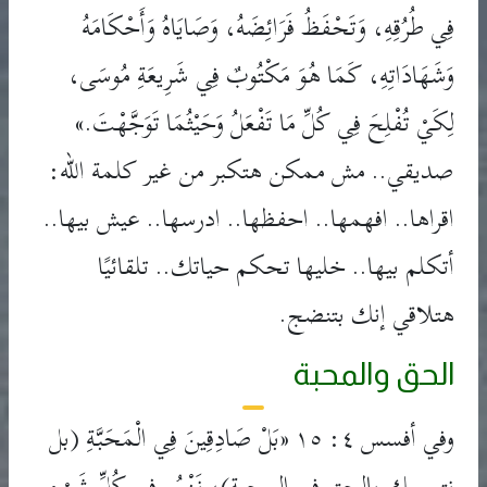
فِي طُرُقِهِ، وَتَحْفَظُ فَرَائِضَهُ، وَصَايَاهُ وَأَحْكَامَهُ
وَشَهَادَاتِهِ، كَمَا هُوَ مَكْتُوبٌ فِي شَرِيعَةِ مُوسَى،
لِكَيْ تُفْلِحَ فِي كُلِّ مَا تَفْعَلُ وَحَيْثُمَا تَوَجَّهْتَ.»
صديقي.. مش ممكن هتكبر من غير كلمة الله:
اقراها.. افهمها.. احفظها.. ادرسها.. عيش بيها..
أتكلم بيها.. خليها تحكم حياتك.. تلقائيًا
هتلاقي إنك بتنضج.
الحق والمحبة
وفي أفسس ٤: ١٥ «بَلْ صَادِقِينَ فِي الْمَحَبَّةِ (بل
نتمسك بالحق في المحبة)، نَنْمُو فِي كُلِّ شَيْءٍ